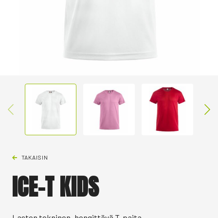
TAKAISIN
ICE-T KIDS
Lasten tekninen, hengittävä T-paita