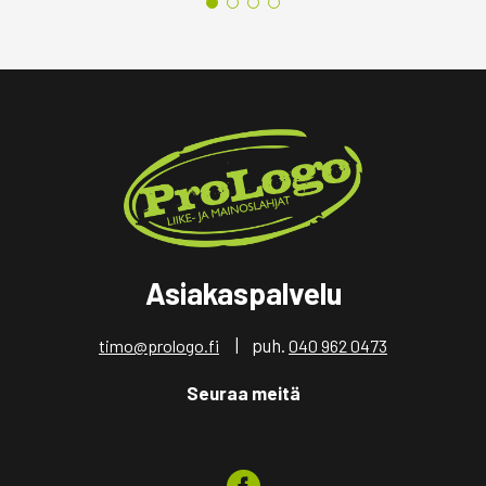
Asiakaspalvelu
| puh.
timo@prologo.fi
040 962 0473
Seuraa meitä