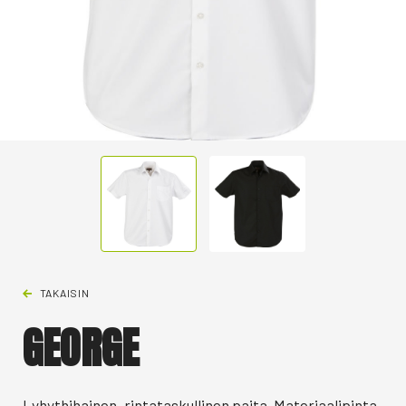
TAKAISIN
GEORGE
Lyhythihainen, rintataskullinen paita. Materiaalipinta