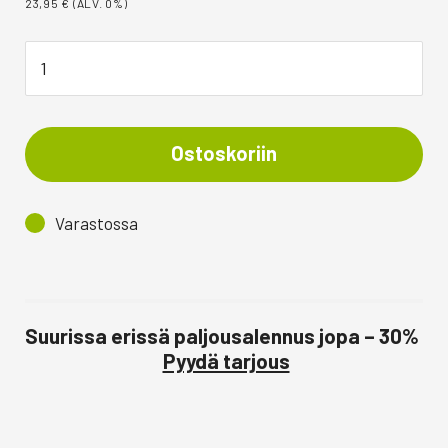
23,95
€
(ALV. 0%)
Ostoskoriin
Varastossa
Suurissa erissä paljousalennus jopa – 30%
Pyydä tarjous