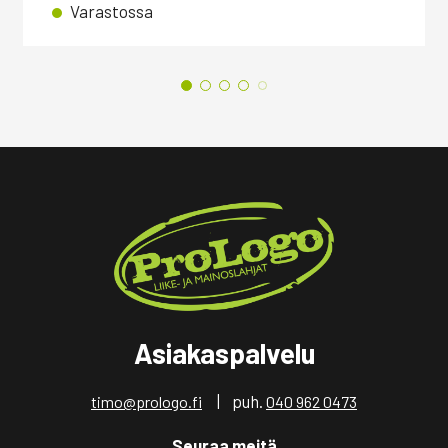
Varastossa
Asiakaspalvelu
| puh.
timo@prologo.fi
040 962 0473
Seuraa meitä