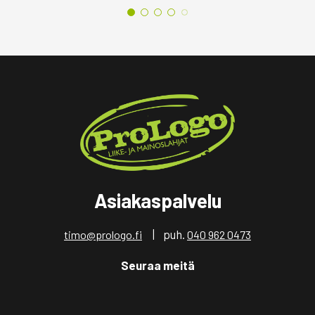
Asiakaspalvelu
| puh.
timo@prologo.fi
040 962 0473
Seuraa meitä