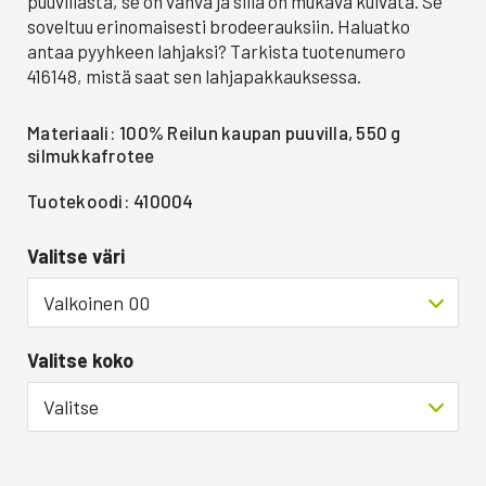
puuvillasta, se on vahva ja sillä on mukava kuivata. Se
soveltuu erinomaisesti brodeerauksiin. Haluatko
antaa pyyhkeen lahjaksi? Tarkista tuotenumero
416148, mistä saat sen lahjapakkauksessa.
Materiaali: 100% Reilun kaupan puuvilla, 550 g
silmukkafrotee
Tuotekoodi: 410004
Valitse väri
Valkoinen 00
Valitse koko
Valitse