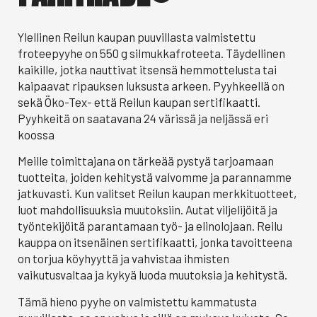
Ylellinen Reilun kaupan puuvillasta valmistettu
froteepyyhe on 550 g silmukkafroteeta. Täydellinen
kaikille, jotka nauttivat itsensä hemmottelusta tai
kaipaavat ripauksen luksusta arkeen. Pyyhkeellä on
sekä Öko-Tex- että Reilun kaupan sertifikaatti.
Pyyhkeitä on saatavana 24 värissä ja neljässä eri
koossa
Meille toimittajana on tärkeää pystyä tarjoamaan
tuotteita, joiden kehitystä valvomme ja parannamme
jatkuvasti. Kun valitset Reilun kaupan merkkituotteet,
luot mahdollisuuksia muutoksiin. Autat viljelijöitä ja
työntekijöitä parantamaan työ- ja elinolojaan. Reilu
kauppa on itsenäinen sertifikaatti, jonka tavoitteena
on torjua köyhyyttä ja vahvistaa ihmisten
vaikutusvaltaa ja kykyä luoda muutoksia ja kehitystä.
Tämä hieno pyyhe on valmistettu kammatusta