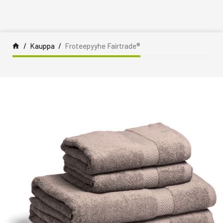
Siirry sisältöön
Kauppa
Froteepyyhe Fairtrade®