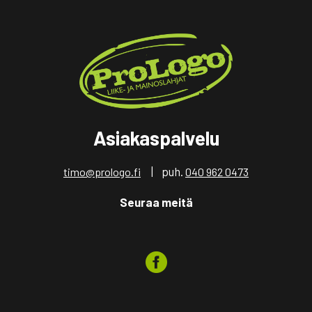
Asiakaspalvelu
| puh.
timo@prologo.fi
040 962 0473
Seuraa meitä