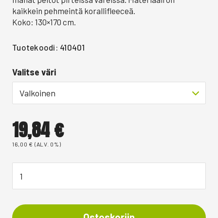
kaikkein pehmeintä korallifleeceä.
Koko: 130×170 cm.
Tuotekoodi: 410401
Valitse väri
Valkoinen
19,84
€
16,00
€
(ALV. 0%)
Ostoskoriin