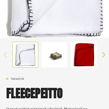
TAKAISIN
FLEECEPEITTO
Ihanat peitot pirteissä väreissä. Materiaali on