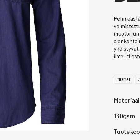
Pehmeästä 
valmistettu
muotoillun 
ajankohtai
yhdistyvät
ilme. Mies
Miehet
Materiaali
160gsm
Tuotekoo