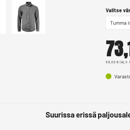
Valitse vär
Tumma I
73
59,00
€
(ALV.
Varast
Suurissa erissä paljousa