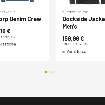
ERANDBUCK
CUTTERANDBUCK
orp Denim Crew
Dockside Jacke
Men's
,16
€
0
€
(ALV. 0%)
159,96
€
arastossa
129,00
€
(ALV. 0%)
Varastossa