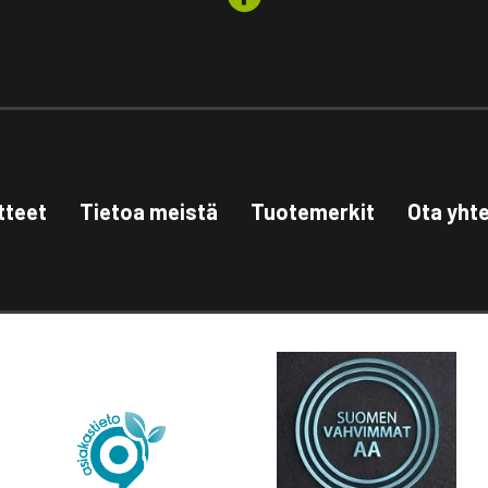
tteet
Tietoa meistä
Tuotemerkit
Ota yht