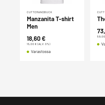
CUTTERANDBUCK
CUTT
Manzanita T-shirt
Th
Men
73
18,60
€
59,0
V
15,00
€
(ALV. 0%)
Varastossa