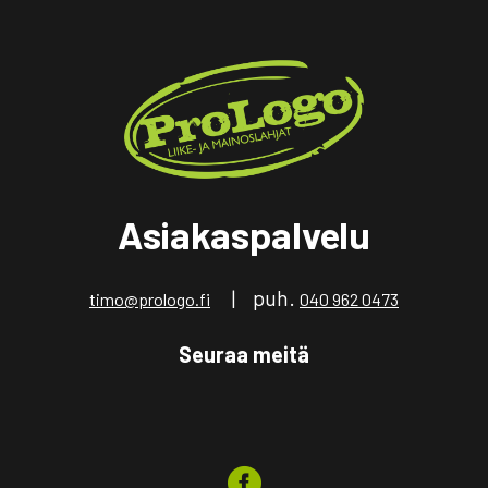
Asiakaspalvelu
| puh.
timo@prologo.fi
040 962 0473
Seuraa meitä