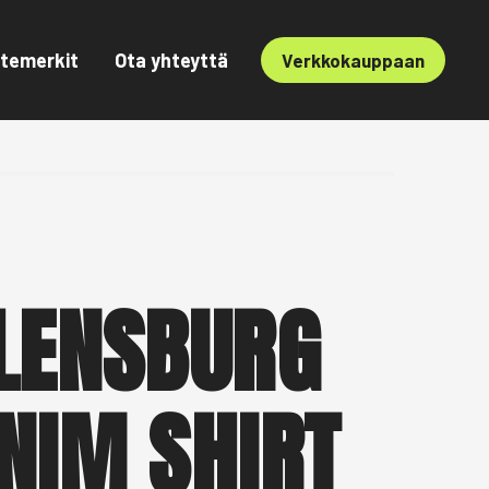
temerkit
Ota yhteyttä
Verkkokauppaan
LENSBURG
NIM SHIRT