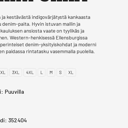
ja kestävästä indigovärjätystä kankaasta
 denim-paita. Hyvin istuvan mallin ja
kauluksen ansiosta vaate on tyylikäs ja
nen. Western-henkisessä Ellensburgissa
 perinteiset denim-yksityiskohdat ja moderni
ten paidassa rintatasku vasemmalla puolella.
2XL
3XL
4XL
L
M
S
XL
: Puuvilla
di: 352404