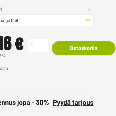
i
ndigo 558
,16
€
Ostoskoriin
 0%)
ossa
lennus jopa – 30%
Pyydä tarjous