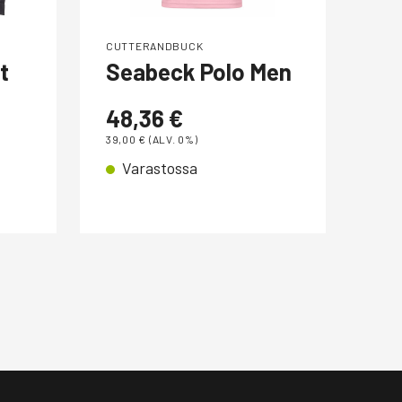
CUTTERANDBUCK
CUT
t
Seabeck Polo Men
No
Ja
48,36
€
39,00
€
(ALV. 0%)
20
Varastossa
169,
V