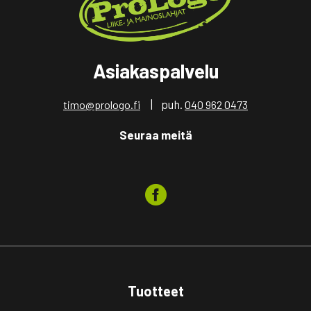
Asiakaspalvelu
| puh.
timo@prologo.fi
040 962 0473
Seuraa meitä
Tuotteet