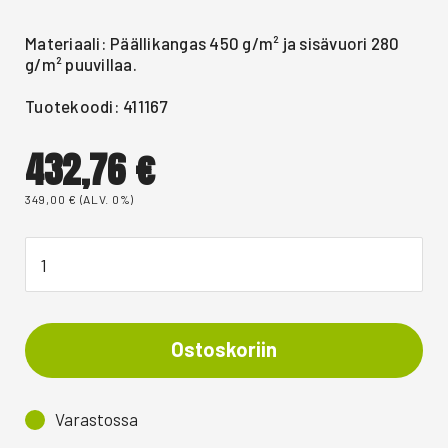
Materiaali: Päällikangas 450 g/m² ja sisävuori 280
g/m² puuvillaa.
Tuotekoodi: 411167
432,76
€
349,00
€
(ALV. 0%)
Ostoskoriin
Varastossa