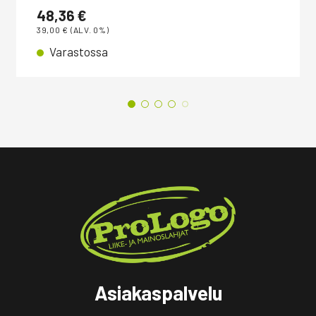
48,36
€
39,00
€
(ALV. 0%)
Varastossa
Asiakaspalvelu