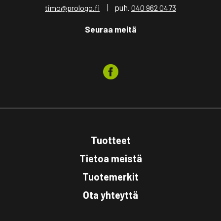
| puh.
timo@prologo.fi
040 962 0473
Seuraa meitä
Tuotteet
Tietoa meistä
Tuotemerkit
Ota yhteyttä