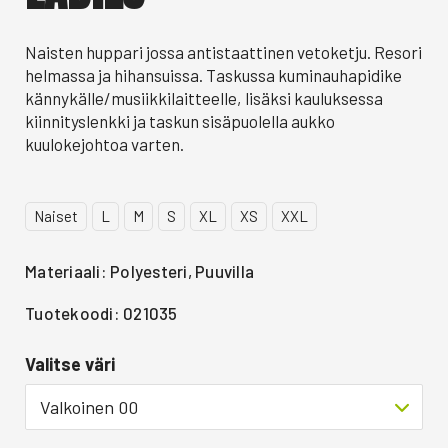
Naisten huppari jossa antistaattinen vetoketju. Resori
helmassa ja hihansuissa. Taskussa kuminauhapidike
kännykälle/musiikkilaitteelle, lisäksi kauluksessa
kiinnityslenkki ja taskun sisäpuolella aukko
kuulokejohtoa varten.
Naiset
L
M
S
XL
XS
XXL
Materiaali: Polyesteri, Puuvilla
Tuotekoodi: 021035
Valitse väri
Valkoinen 00