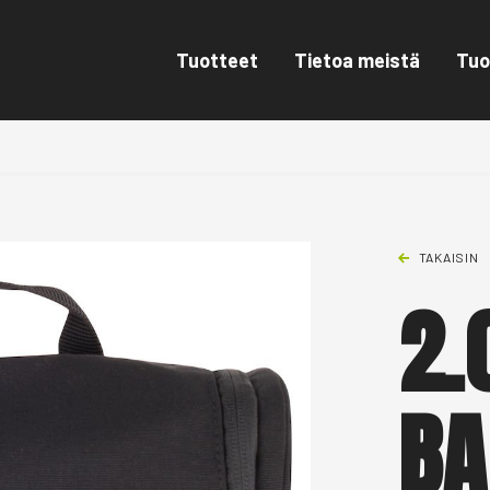
Tuotteet
Tietoa meistä
Tuo
TAKAISIN
2.
BA