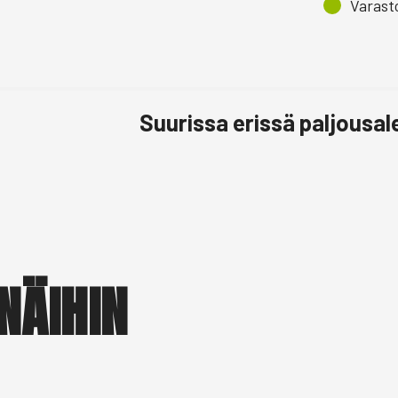
Varast
Suurissa erissä paljousa
NÄIHIN