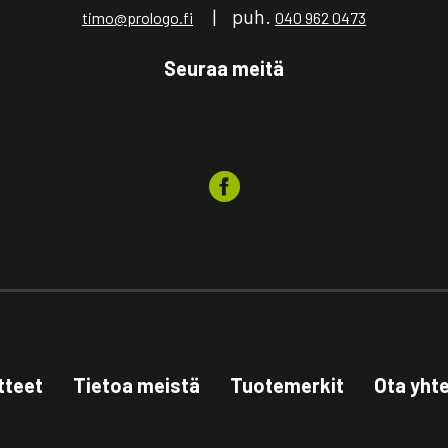
| puh.
timo@prologo.fi
040 962 0473
Seuraa meitä
tteet
Tietoa meistä
Tuotemerkit
Ota yht