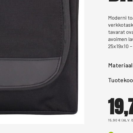
Moderni toa
verkkotask
tavarat ov
avoimen la
25x19x10 – 
Materiaal
Tuotekoo
19
15,90
€
(ALV. 