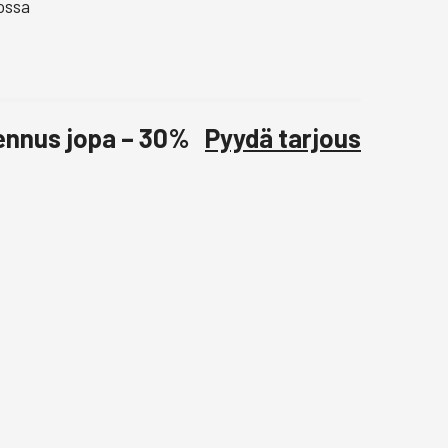
ossa
lennus jopa – 30%
Pyydä tarjous