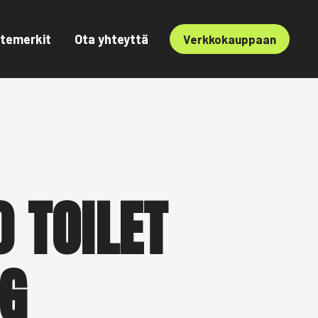
temerkit
Ota yhteyttä
Verkkokauppaan
0 TOILET
G