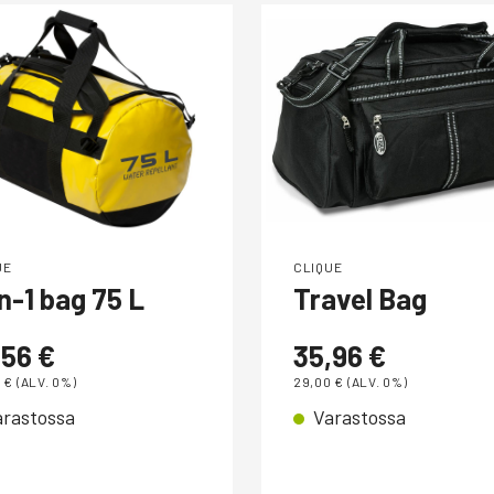
UE
CLIQUE
n-1 bag 75 L
Travel Bag
,56
€
35,96
€
0
€
(ALV. 0%)
29,00
€
(ALV. 0%)
arastossa
Varastossa