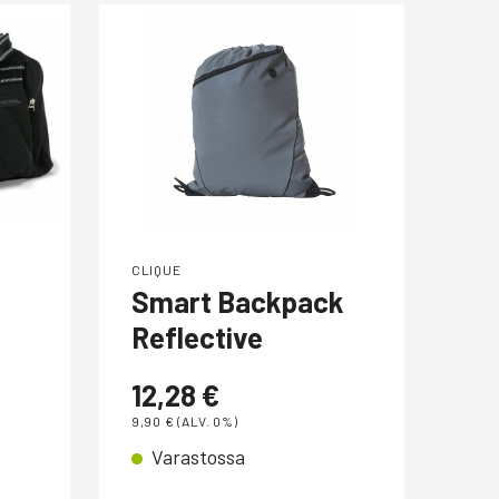
CLIQUE
CLIQ
Smart Backpack
We
Reflective
48
12,28
€
39,0
V
9,90
€
(ALV. 0%)
Varastossa