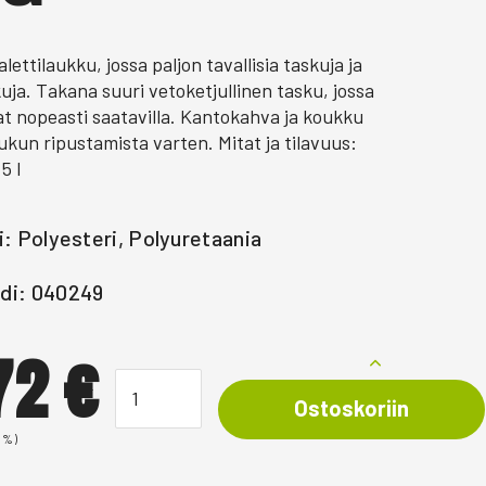
lettilaukku, jossa paljon tavallisia taskuja ja
uja. Takana suuri vetoketjullinen tasku, jossa
at nopeasti saatavilla. Kantokahva ja koukku
ukun ripustamista varten. Mitat ja tilavuus:
5 l
i: Polyesteri, Polyuretaania
di: 040249
,72
€
Ostoskoriin
0%)