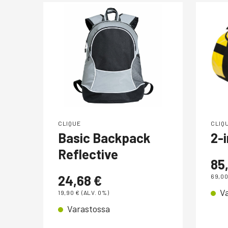
CLIQUE
CLIQ
Basic Backpack
2-i
Reflective
85
24,68
€
69,0
V
19,90
€
(ALV. 0%)
Varastossa