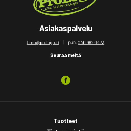
Asiakaspalvelu
| puh.
timo@prologo.fi
040 962 0473
Seuraa meitä
Tuotteet