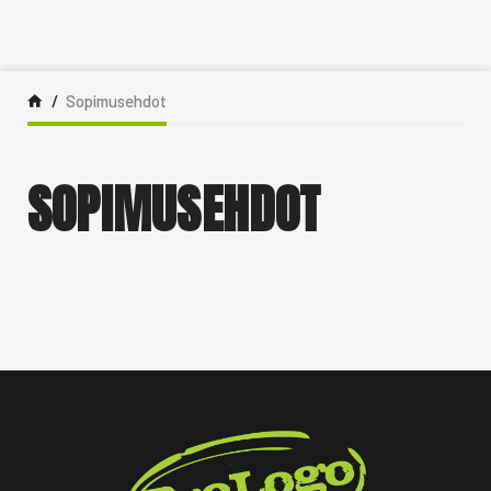
Siirry sisältöön
Sopimusehdot
SOPIMUSEHDOT